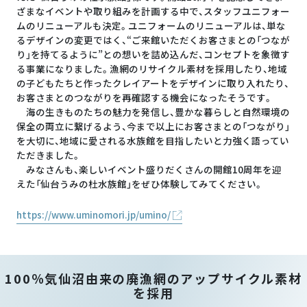
ざまなイベントや取り組みを計画する中で、スタッフユニフォー
ムのリニューアルも決定。ユニフォームのリニューアルは、単な
るデザインの変更ではく、“ご来館いただくお客さまとの「つなが
り」を持てるように”との想いを詰め込んだ、コンセプトを象徴す
る事業になりました。漁網のリサイクル素材を採用したり、地域
の子どもたちと作ったクレイアートをデザインに取り入れたり、
お客さまとのつながりを再確認する機会になったそうです。
海の生きものたちの魅力を発信し、豊かな暮らしと自然環境の
保全の両立に繋げるよう、今まで以上にお客さまとの「つながり」
を大切に、地域に愛される水族館を目指したいと力強く語ってい
ただきました。
みなさんも、楽しいイベント盛りだくさんの開館10周年を迎
えた「仙台うみの杜水族館」をぜひ体験してみてください。
https://www.uminomori.jp/umino/
100％気仙沼由来の廃漁網のアップサイクル素材
を採用